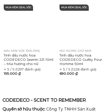
MUA KÈM DEAL SỐC
MUA KÈM DEAL SỐC
MẪU MINI SIZE 10ML/15ML
MÙI HƯƠNG CHO NAM
Tinh dầu nước hoa
Tinh dầu nước hoa
CODEDECO Jasmin 221 10ml
CODEDECO Guility Pour
– Mùi hương cho nữ
Homme 50ml
⭐ 5 / 5 (1297 đánh giá)
⭐ 5 / 5 (1226 đánh giá)
195.000
₫
690.000
₫
CODEDECO - SCENT TO REMEMBER
Quyền sở hữu thuộc:
Công Ty TNHH Sản Xuất