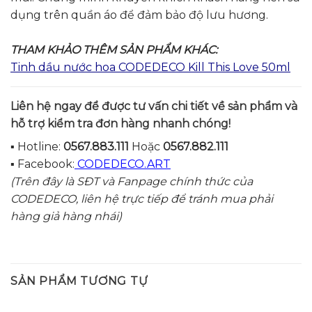
dụng trên quần áo để đảm bảo độ lưu hương.
THAM KHẢO THÊM SẢN PHẨM KHÁC:
Tinh dầu nước hoa CODEDECO Kill This Love 50ml
Liên hệ ngay để được tư vấn c
hi tiết về sản phẩm và
hỗ trợ kiểm tra đơn hàng nhanh chóng!
▪️ Hotline:
0567.883.111
Hoặc
0567.882.111
▪️ Facebook:
CODEDECO.ART
(Trên đây là SĐT và Fanpage chính thức của
CODEDECO, liên hệ trực tiếp để tránh mua phải
hàng giả hàng nhái)
SẢN PHẨM TƯƠNG TỰ