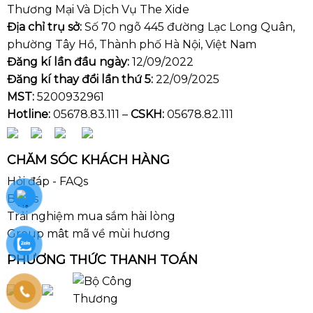
Thương Mại Và Dịch Vụ The Xide
Địa chỉ trụ sở:
Số 70 ngõ 445 đường Lạc Long Quân,
phường Tây Hồ, Thành phố Hà Nội, Việt Nam
Đăng kí lần đầu ngày:
12/09/2022
Đăng kí thay đổi lần thứ 5:
22/09/2025
MST:
5200932961
Hotline:
05678.83.111 –
CSKH:
05678.82.111
CHĂM SÓC KHÁCH HÀNG
Hỏi đáp - FAQs
Blogs
Trải nghiệm mua sắm hài lòng
Group mât mã về mùi hương
PHƯƠNG THỨC THANH TOÁN