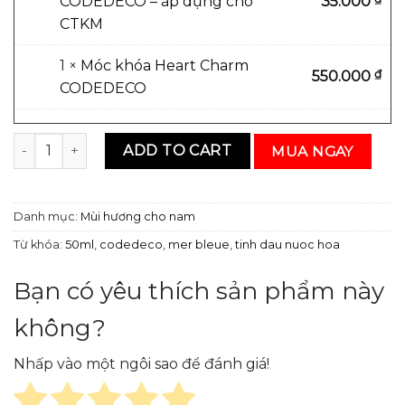
CODEDECO – áp dụng cho
35.000
CTKM
1 ×
Móc khóa Heart Charm
₫
550.000
CODEDECO
Tinh dầu nước hoa CODEDECO Mer Bleue 50ml số lượng
ADD TO CART
MUA NGAY
Danh mục:
Mùi hương cho nam
Từ khóa:
50ml
,
codedeco
,
mer bleue
,
tinh dau nuoc hoa
Bạn có yêu thích sản phẩm này
không?
Nhấp vào một ngôi sao để đánh giá!