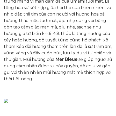
trưng mang vị mặn đậm đà của umami tươi mát.
Là
tổng hòa sự kết hợp giữa hơi thở của thiên nhiên, và
nhịp đập trái tim của con người với hương hoa oải
hương thảo mộc tươi mát, dịu nhẹ cùng với bông
gòn tạo cảm giác mặn mà, dịu nhẹ, sạch sẽ như
hương gió từ biển khơi. Kết thúc là tầng hương của
cây hoắc hương, gỗ tuyết tùng cùng hổ phách, xô
thơm kéo dài hương thơm trên làn da là sư trầm ấm,
vững vàng và đầy cuốn hút, lưu lại dư vị tự nhiên và
thư giãn.
Mùi hương của
Mer Bleue
sẽ giúp người sử
dụng cảm nhận được sự hòa quyện, dễ chịu và gần
gũi với thiên nhiên mùi hương mát mẻ thích hợp với
thời tiết nóng.