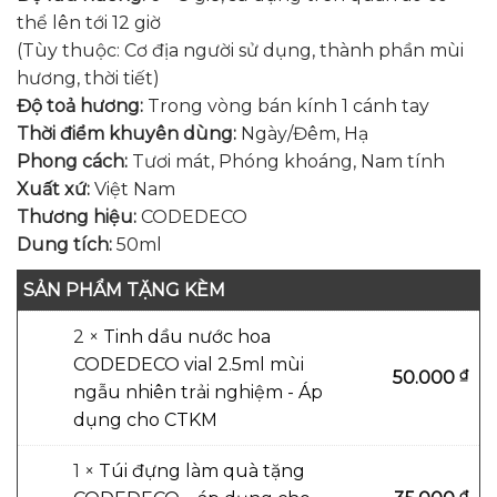
thể lên tới 12 giờ
(Tùy thuộc: Cơ địa người sử dụng, thành phần mùi
hương, thời tiết)
Độ toả hương:
Trong vòng bán kính 1 cánh tay
Thời điểm khuyên dùng:
Ngày/Đêm, Hạ
Phong cách:
Tươi mát, Phóng khoáng, Nam tính
Xuất xứ:
Việt Nam
Thương hiệu:
CODEDECO
Dung tích:
50ml
SẢN PHẨM TẶNG KÈM
2 ×
Tinh dầu nước hoa
CODEDECO vial 2.5ml mùi
₫
50.000
ngẫu nhiên trải nghiệm - Áp
dụng cho CTKM
1 ×
Túi đựng làm quà tặng
₫