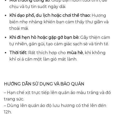
Môi trường công sở:
Giúp bạn luôn tươi tỉnh, dễ
chịu và tự tin suốt ngày dài.
Khi dạo phố, du lịch hoặc chơi thể thao:
Hương
biển nhẹ nhàng khiến bạn cảm thấy thư giãn và
thoải mái.
Khi đi hẹn hò hoặc gặp gỡ bạn bè:
Gây thiện cảm
tự nhiên, gần gũi, tạo cảm giác sạch sẽ và tinh tế.
Thời tiết:
Rất thích hợp cho
mùa hè
, khi không
khí oi ả cần một làn gió mát lành.
HƯỚNG DẪN SỬ DỤNG VÀ BẢO QUẢN
– Hạn chế xịt trực tiếp lên quần áo màu trắng và đồ
trang sức.
– Dùng lên quần áo độ lưu hương có thể lên đến
12h.