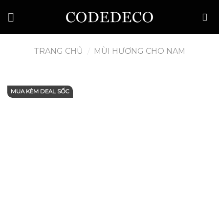
Skip
to
content
TRANG CHỦ
/
MÙI HƯƠNG CHO NAM
MUA KÈM DEAL SỐC