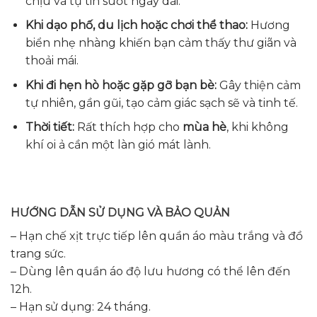
chịu và tự tin suốt ngày dài.
Khi dạo phố, du lịch hoặc chơi thể thao:
Hương
biển nhẹ nhàng khiến bạn cảm thấy thư giãn và
thoải mái.
Khi đi hẹn hò hoặc gặp gỡ bạn bè:
Gây thiện cảm
tự nhiên, gần gũi, tạo cảm giác sạch sẽ và tinh tế.
Thời tiết:
Rất thích hợp cho
mùa hè
, khi không
khí oi ả cần một làn gió mát lành.
HƯỚNG DẪN SỬ DỤNG VÀ BẢO QUẢN
– Hạn chế xịt trực tiếp lên quần áo màu trắng và đồ
trang sức.
– Dùng lên quần áo độ lưu hương có thể lên đến
12h.
– Hạn sử dụng: 24 tháng.