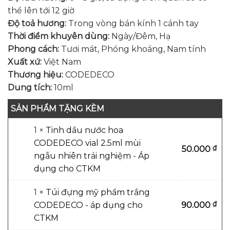
thể lên tới 12 giờ
Độ toả hương:
Trong vòng bán kính 1 cánh tay
Thời điểm khuyên dùng:
Ngày/Đêm, Hạ
Phong cách:
Tươi mát, Phóng khoáng, Nam tính
Xuất xứ:
Việt Nam
Thương hiệu:
CODEDECO
Dung tích:
10ml
SẢN PHẨM TẶNG KÈM
1 ×
Tinh dầu nước hoa
CODEDECO vial 2.5ml mùi
₫
50.000
ngẫu nhiên trải nghiệm - Áp
dụng cho CTKM
1 ×
Túi đựng mỹ phẩm trắng
₫
CODEDECO - áp dụng cho
90.000
CTKM