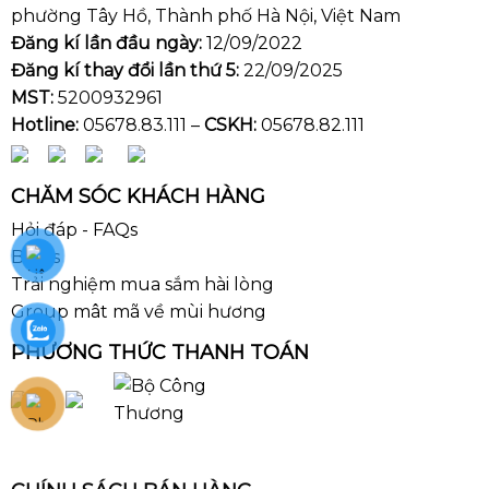
phường Tây Hồ, Thành phố Hà Nội, Việt Nam
Đăng kí lần đầu ngày:
12/09/2022
Đăng kí thay đổi lần thứ 5:
22/09/2025
MST:
5200932961
Hotline:
05678.83.111 –
CSKH:
05678.82.111
CHĂM SÓC KHÁCH HÀNG
Hỏi đáp - FAQs
Blogs
Trải nghiệm mua sắm hài lòng
Group mât mã về mùi hương
PHƯƠNG THỨC THANH TOÁN