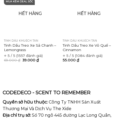
MUA KÈM DEAL SỐC
HẾT HÀNG
HẾT HÀNG
TINH DẦU KHUẾCH TÁN
TINH DẦU KHUẾCH TÁN
Tinh Dầu Treo Xe Sả Chanh –
Tinh Dầu Treo Xe Vỏ Quế –
Lemongrass
Cinnamon
⭐ 5 / 5 (1557 đánh giá)
⭐ 5 / 5 (1084 đánh giá)
69.000
₫
39.000
₫
55.000
₫
CODEDECO - SCENT TO REMEMBER
Quyền sở hữu thuộc:
Công Ty TNHH Sản Xuất
Thương Mại Và Dịch Vụ The Xide
Địa chỉ trụ sở:
Số 70 ngõ 445 đường Lạc Long Quân,