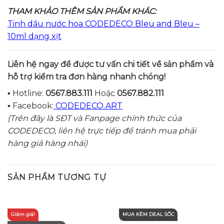
THAM KHẢO THÊM SẢN PHẨM KHÁC:
Tinh dầu nước hoa CODEDECO Bleu and Bleu –
10ml dạng xịt
Liên hệ ngay để được tư vấn c
hi tiết về sản phẩm và
hỗ trợ kiểm tra đơn hàng nhanh chóng!
▪️ Hotline:
0567.883.111
Hoặc
0567.882.111
▪️ Facebook:
CODEDECO.ART
(Trên đây là SĐT và Fanpage chính thức của
CODEDECO, liên hệ trực tiếp để tránh mua phải
hàng giả hàng nhái)
SẢN PHẨM TƯƠNG TỰ
Giảm giá!
MUA KÈM DEAL SỐC