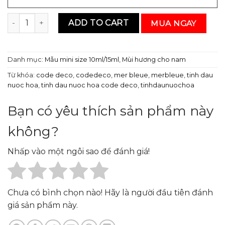
Tinh dầu nước hoa CODEDECO Mer Bleue 10ml - Mùi hươn
ADD TO CART
MUA NGAY
Danh mục:
Mẫu mini size 10ml/15ml
,
Mùi hương cho nam
Từ khóa:
code deco
,
codedeco
,
mer bleue
,
merbleue
,
tinh dau
nuoc hoa
,
tinh dau nuoc hoa code deco
,
tinhdaunuochoa
Bạn có yêu thích sản phẩm này
không?
Nhấp vào một ngôi sao để đánh giá!
Chưa có bình chọn nào! Hãy là người đầu tiên đánh
giá sản phẩm này.