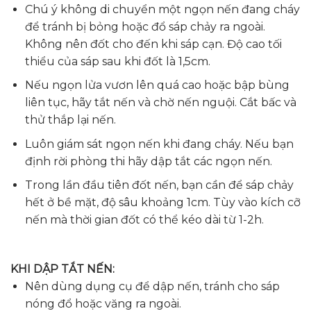
Chú ý không di chuyển một ngọn nến đang cháy
để tránh bị bỏng hoặc đổ sáp chảy ra ngoài.
Không nên đốt cho đến khi sáp cạn. Độ cao tối
thiểu của sáp sau khi đốt là 1,5cm.
Nếu ngọn lửa vươn lên quá cao hoặc bập bùng
liên tục, hãy tắt nến và chờ nến nguội. Cắt bấc và
thử thắp lại nến.
Luôn giám sát ngọn nến khi đang cháy. Nếu bạn
định rời phòng thi hãy dập tắt các ngọn nến.
Trong lần đầu tiên đốt nến, bạn cần để sáp chảy
hết ở bề mặt, độ sâu khoảng 1cm. Tùy vào kích cỡ
nến mà thời gian đốt có thể kéo dài từ 1-2h.
KHI DẬP TẮT NẾN:
Nên dùng dụng cụ để dập nến, tránh cho sáp
nóng đổ hoặc văng ra ngoài.