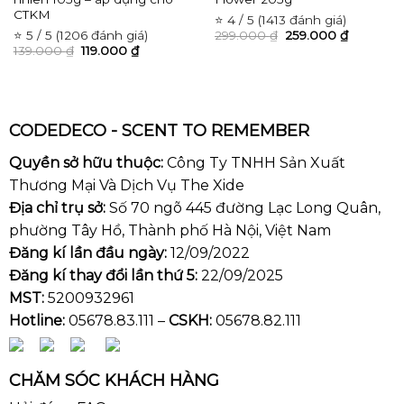
CTKM
⭐ 4 / 5 (1413 đánh giá)
⭐ 5 / 5 (1206 đánh giá)
299.000
₫
259.000
₫
139.000
₫
119.000
₫
CODEDECO - SCENT TO REMEMBER
Quyền sở hữu thuộc:
Công Ty TNHH Sản Xuất
Thương Mại Và Dịch Vụ The Xide
Địa chỉ trụ sở:
Số 70 ngõ 445 đường Lạc Long Quân,
phường Tây Hồ, Thành phố Hà Nội, Việt Nam
Đăng kí lần đầu ngày:
12/09/2022
Đăng kí thay đổi lần thứ 5:
22/09/2025
MST:
5200932961
Hotline:
05678.83.111 –
CSKH:
05678.82.111
CHĂM SÓC KHÁCH HÀNG