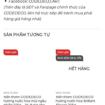
Facebook:
CODEDECO.ART
(Trên đây là SĐT và Fanpage chính thức của
CODEDECO, liên hệ trực tiếp để tránh mua phải
hàng giả hàng nhái)
SẢN PHẨM TƯƠNG TỰ
Giảm giá!
Giảm giá!
MUA KÈM DEAL SỐC
HẾT HÀNG
NẾN THƠM
NẾN THƠM
Nến thơm CODEDECO
Nến thơm CODEDECO
hương nước hoa mùi ngẫu
hương nước hoa Brilliant
nhiên 105g – áp dụng cho
Flower 205g