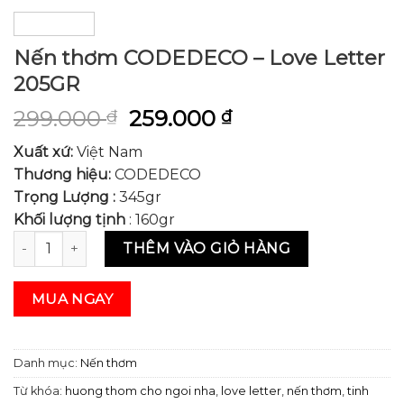
Nến thơm CODEDECO – Love Letter
205GR
299.000
259.000
₫
₫
Xuất xứ:
Việt Nam
Thương hiệu:
CODEDECO
Trọng Lượng :
345gr
Khối lượng tịnh
: 160gr
Nến thơm CODEDECO - Love Letter 205GR số lượng
THÊM VÀO GIỎ HÀNG
MUA NGAY
Danh mục:
Nến thơm
Từ khóa:
huong thom cho ngoi nha
,
love letter
,
nến thơm
,
tinh