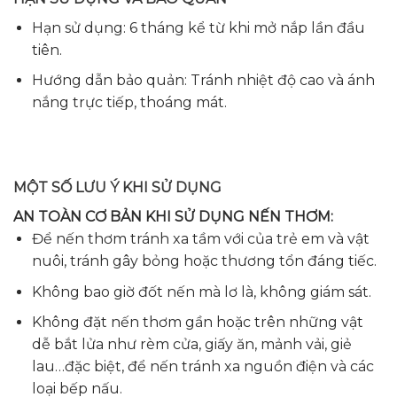
Hạn sử dụng: 6 tháng kể từ khi mở nắp lần đầu
tiên.
Hướng dẫn bảo quản: Tránh nhiệt độ cao và ánh
nắng trực tiếp, thoáng mát.
MỘT SỐ LƯU Ý KHI SỬ DỤNG
AN TOÀN CƠ BẢN KHI SỬ DỤNG NẾN THƠM:
Để nến thơm tránh xa tầm với của trẻ em và vật
nuôi, tránh gây bỏng hoặc thương tổn đáng tiếc.
Không bao giờ đốt nến mà lơ là, không giám sát.
Không đặt nến thơm gần hoặc trên những vật
dễ bắt lửa như rèm cửa, giấy ăn, mảnh vải, giẻ
lau…đặc biệt, để nến tránh xa nguồn điện và các
loại bếp nấu.