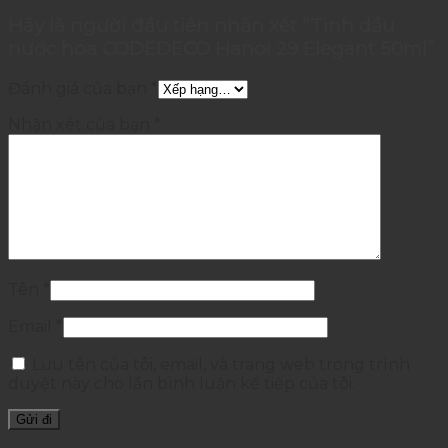
Hãy là người đầu tiên nhận xét “Tinh dầu
nước hoa CODEDECO Hanoi 29 Elegant 50ml”
Đánh giá của bạn
*
Nhận xét của bạn
*
Tên
*
Email
*
Lưu tên của tôi, email, và trang web trong trình
duyệt này cho lần bình luận kế tiếp của tôi.