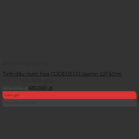
Mùi hương cho nữ
Tinh dầu nước hoa CODEDECO Jasmin 221 50ml
⭐ 5 / 5 (1311 đánh giá)
690.000
₫
615.000
₫
Giảm giá!
MUA KÈM DEAL SỐC