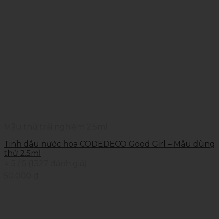
Mẫu thử trải nghiệm 2.5ml
Tinh dầu nước hoa CODEDECO Good Girl – Mẫu dùng
thử 2.5ml
⭐ 5 / 5 (1327 đánh giá)
50.000
₫