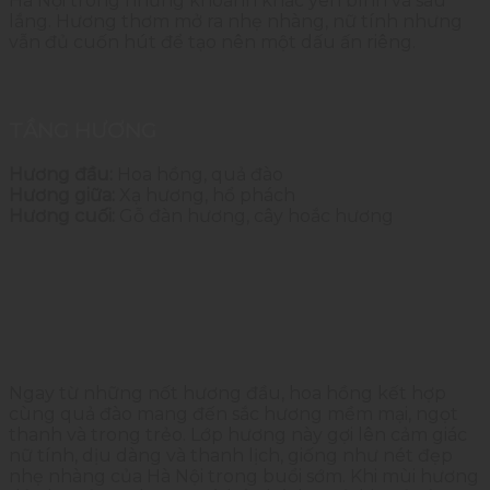
Hà
Nội
trong
những
khoảnh
khắc
yên
bình
và
sâu
lắng.
Hương
thơm
mở
ra
nhẹ
nhàng,
nữ
tính
nhưng
vẫn
đủ
cuốn
hút
để
tạo
nên
một
dấu
ấn
riêng.
TẦNG
HƯƠNG
Hương đầu:
Hoa hồng, quả đào
Hương giữa:
Xạ hương, hổ phách
Hương cuối:
Gỗ đàn hương, cây hoắc hương
Ngay
từ
những
nốt
hương
đầu,
hoa
hồng
kết
hợp
cùng
quả
đào
mang
đến
sắc
hương
mềm
mại,
ngọt
thanh
và
trong
trẻo.
Lớp
hương
này
gợi
lên
cảm
giác
nữ
tính,
dịu
dàng
và
thanh
lịch,
giống
như
nét
đẹp
nhẹ
nhàng
của
Hà
Nội
trong
buổi
sớm.
Khi
mùi
hương