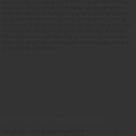
dần
lan
tỏa,
xạ
hương
và
hổ
phách
xuất
hiện
ở
tầng
giữa,
tạo
nên
sự
ấm
áp,
mịn
màng
và
sâu
lắng
hơn
trên
da.
Đây
là
lớp
hương
mang
lại
sự
tinh
tế
và
giúp
tổng
thể
trở
nên
hài
hòa,
sang
trọng
nhưng
không
quá
nồng.
Ở
tầng
hương
cuối,
gỗ
đàn
hương
và
hoắc
hương
khép
lại
mùi
hương
bằng
cảm
giác
êm,
trầm
nhẹ
và
bền
mùi.
Lớp
nền
này
giúp
hương
thơm
giữ
được
nét
thanh
tao
nhưng
vẫn
có
chiều
sâu,
để
lại
dư
vị
dịu
dàng
và
tinh
tế.
AI
PHÙ
HỢP
VỚI
HANOI
29
ELEGANT
Cô
gái
yêu
phong
cách
thanh
lịch:
Thích
những
mùi