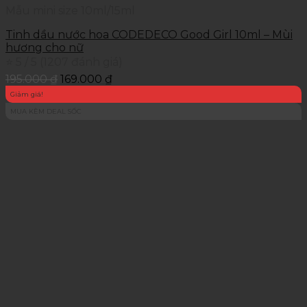
Mẫu mini size 10ml/15ml
Tinh dầu nước hoa CODEDECO Good Girl 10ml – Mùi
hương cho nữ
⭐ 5 / 5 (1207 đánh giá)
195.000
₫
169.000
₫
Giảm giá!
MUA KÈM DEAL SỐC