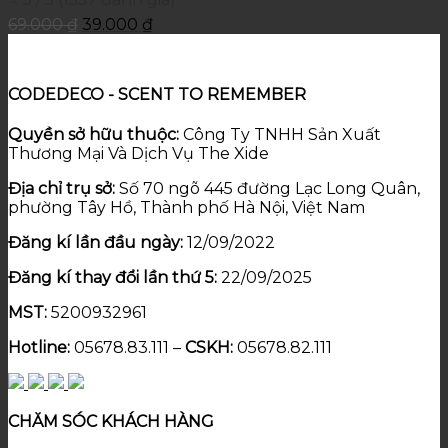
69.000
₫
39.000
₫
CODEDECO - SCENT TO REMEMBER
Quyền sở hữu thuộc:
Công Ty TNHH Sản Xuất
Thương Mại Và Dịch Vụ The Xide
Địa chỉ trụ sở:
Số 70 ngõ 445 đường Lạc Long Quân,
phường Tây Hồ, Thành phố Hà Nội, Việt Nam
Đăng kí lần đầu ngày:
12/09/2022
Đăng kí thay đổi lần thứ 5:
22/09/2025
MST:
5200932961
Hotline:
05678.83.111 –
CSKH:
05678.82.111
CHĂM SÓC KHÁCH HÀNG