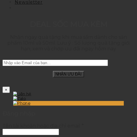
Newsletter
DEAL SỐC MUA KÈM
Nhận ngay quà tặng khi mua sắm dành cho sản
phẩm 10ml và 50ml. Lưu ý : Số lượng quà tặng giới
hạn, xem và chớp ưu đãi ngay hôm nay
×
Đăng nhập
Tên tài khoản hoặc địa chỉ email
*