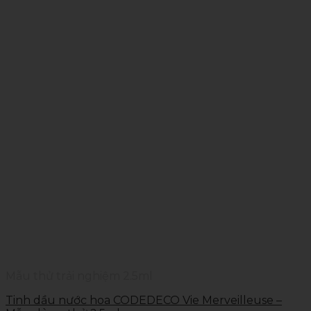
Mẫu thử trải nghiệm 2.5ml
Tinh dầu nước hoa CODEDECO Vie Merveilleuse –