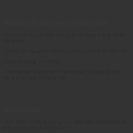
HƯỚNG DẪN SỬ DỤNG VÀ BẢO QUẢN
– Hạn chế xịt trực tiếp lên quần áo màu trắng và đồ
trang sức.
– Dùng lên quần áo độ lưu hương có thể lên đến 12h.
– Hạn sử dụng: 24 tháng.
– Hướng dẫn bảo quản: Tránh nhiệt độ cao và ánh
nắng trực tiếp, thoáng mát.
KHUYẾN CÁO:
– Sản phẩm không dùng trực tiếp trên da cho trẻ sơ
sinh và trẻ nhỏ dưới 5 tuổi.