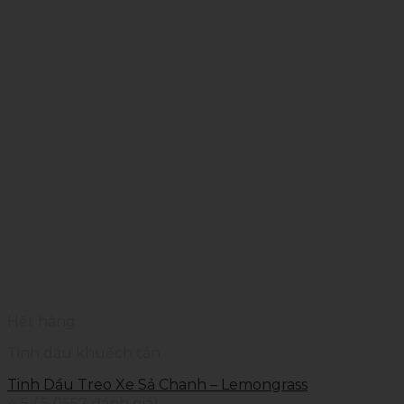
Hết hàng
Tinh dầu khuếch tán
Tinh Dầu Treo Xe Sả Chanh – Lemongrass
⭐ 5 / 5 (1557 đánh giá)