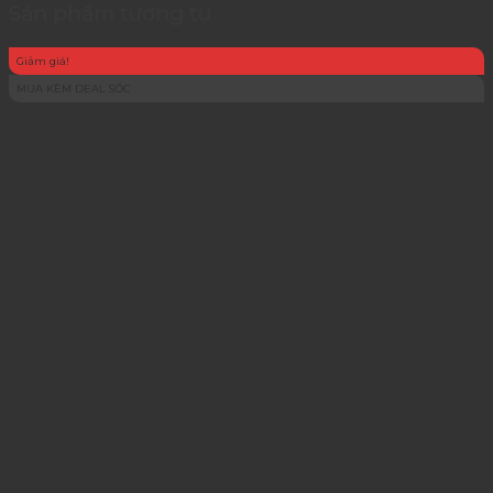
Sản phẩm tương tự
Giảm giá!
MUA KÈM DEAL SỐC