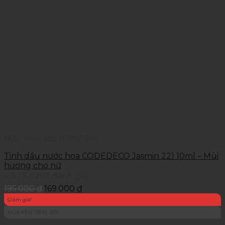
Mẫu mini size 10ml/15ml
Tinh dầu nước hoa CODEDECO Jasmin 221 10ml – Mùi
hương cho nữ
⭐ 5 / 5 (1297 đánh giá)
195.000
₫
169.000
₫
Giảm giá!
MUA KÈM DEAL SỐC