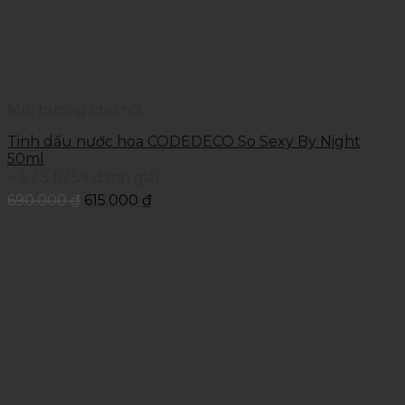
Mùi hương cho nữ
Tinh dầu nước hoa CODEDECO So Sexy By Night
50ml
⭐ 5 / 5 (1259 đánh giá)
690.000
₫
615.000
₫