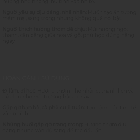
hương
nhẹ
nhàng,
nữ
tính
và
tinh
tế.
Người
yêu
sự
dịu
dàng,
nhã
nhặn:
Muốn
tạo
ấn
tượng
mềm
mại,
sang
trọng
nhưng
không
quá
nổi
bật.
Người
thích
hương
thơm
dễ
chịu:
Mùi
hương
ngọt
thanh,
cân
bằng
giữa
hoa
và
gỗ,
phù
hợp
dùng
hằng
ngày.
HOÀN
CẢNH
SỬ
DỤNG
Đi
làm,
đi
học:
Hương
thơm
nhẹ
nhàng,
thanh
lịch
và
dễ
chịu
cho
môi
trường
hằng
ngày.
Gặp
gỡ
bạn
bè,
cà
phê
cuối
tuần:
Tạo
cảm
giác
tinh
tế
và
nữ
tính.
Những
buổi
gặp
gỡ
trang
trọng:
Hương
thơm
dịu
dàng
nhưng
vẫn
đủ
sang
để
tạo
dấu
ấn.