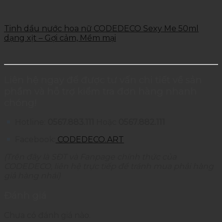
Tinh dầu nước hoa nữ CODEDECO Sexy Me 50ml
dạng xịt – Gợi cảm, Mềm mại
Liên hệ ngay để được tư vấn chi tiết về sản
phẩm và hỗ trợ kiểm tra đơn hàng nhanh
chóng!
Hotline:
0567.883.111
Hoặc
0567.882.111
Facebook:
CODEDECO.ART
(Trên đây là SĐT và Fanpage chính thức của
CODEDECO, liên hệ trực tiếp để tránh mua phải hàng
giả hàng nhái)
Đánh giá
Chưa có đánh giá nào.