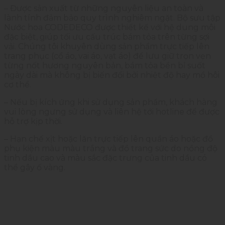
– Được sản xuất từ những nguyên liệu an toàn và
lành tính đảm bảo quy trình nghiêm ngặt. Bộ sưu tập
Nước hoa CODEDECO được thiết kế với hệ dung môi
đặc biệt, giúp tối ưu cấu trúc bám tỏa trên từng sợi
vải. Chúng tôi khuyên dùng sản phẩm trực tiếp lên
trang phục (cổ áo, vai áo, vạt áo) để lưu giữ trọn vẹn
từng nốt hương nguyên bản, bám tỏa bền bỉ suốt
ngày dài mà không bị biến đổi bởi nhiệt độ hay mồ hôi
cơ thể.
– Nếu bị kích ứng khi sử dụng sản phẩm, khách hàng
vui lòng ngưng sử dụng và liên hệ tới hotline để được
hỗ trợ kịp thời.
– Hạn chế xịt hoặc lăn trực tiếp lên quần áo hoặc đồ
phụ kiện màu màu trắng và đồ trang sức do nồng độ
tinh dầu cao và màu sắc đặc trưng của tinh dầu có
thể gây ố vàng.