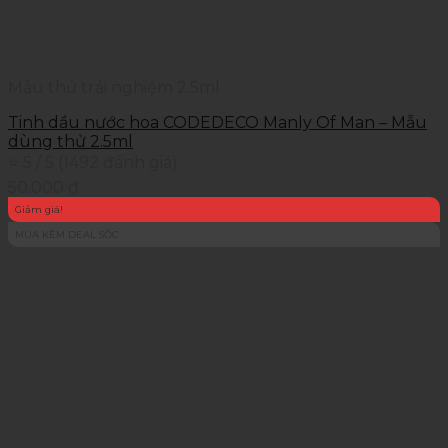
Mẫu thử trải nghiệm 2.5ml
Tinh dầu nước hoa CODEDECO Manly Of Man – Mẫu
dùng thử 2.5ml
⭐ 5 / 5 (1492 đánh giá)
50.000
₫
Giảm giá!
MUA KÈM DEAL SỐC