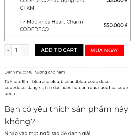
CODEDECO – áp dụng cho
35.000
CTKM
1 ×
Móc khóa Heart Charm
₫
550.000
CODEDECO
Tinh Dầu Nước Hoa CODEDECO Bleu And Bleu 50ml số lượ
ADD TO CART
MUA NGAY
Danh mục:
Mùi hương cho nam
Từ khóa:
10ml
,
bleu and bleu
,
bleuandbleu
,
code deco
,
codedeco
,
dang xit
,
tinh dau nuoc hoa
,
tinh dau nuoc hoa code
deco
Bạn có yêu thích sản phẩm này
không?
Nhấp vào một ngôi sao để đánh giá!