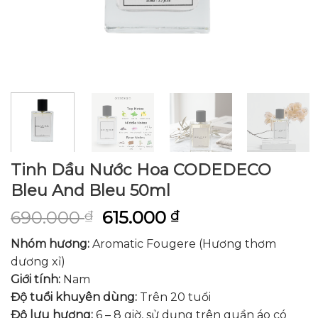
Tinh Dầu Nước Hoa CODEDECO
Bleu And Bleu 50ml
690.000
615.000
₫
₫
Nhóm hương:
Aromatic Fougere (Hương thơm
dương xỉ)
Giới tính:
Nam
Độ tuổi khuyên dùng:
Trên 20 tuổi
Độ lưu hương:
6 – 8 giờ, sử dụng trên quần áo có