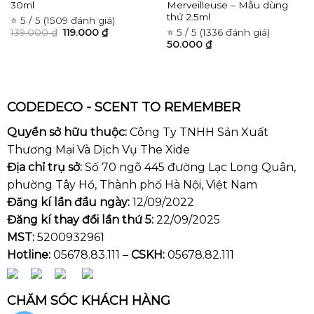
30ml
Merveilleuse – Mẫu dùng
thử 2.5ml
⭐ 5 / 5 (1509 đánh giá)
139.000
₫
119.000
₫
⭐ 5 / 5 (1336 đánh giá)
50.000
₫
CODEDECO - SCENT TO REMEMBER
Quyền sở hữu thuộc:
Công Ty TNHH Sản Xuất
Thương Mại Và Dịch Vụ The Xide
Địa chỉ trụ sở:
Số 70 ngõ 445 đường Lạc Long Quân,
phường Tây Hồ, Thành phố Hà Nội, Việt Nam
Đăng kí lần đầu ngày:
12/09/2022
Đăng kí thay đổi lần thứ 5:
22/09/2025
MST:
5200932961
Hotline:
05678.83.111 –
CSKH:
05678.82.111
CHĂM SÓC KHÁCH HÀNG