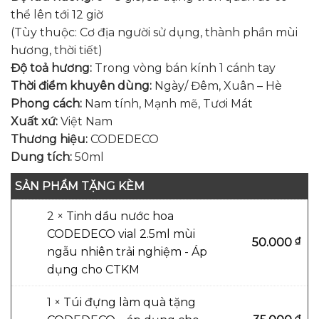
thể lên tới 12 giờ
(Tùy thuộc: Cơ địa người sử dụng, thành phần mùi
hương, thời tiết)
Độ toả hương:
Trong vòng bán kính 1 cánh tay
Thời điểm khuyên dùng:
Ngày/ Đêm, Xuân – Hè
Phong cách:
Nam tính, Mạnh mẽ, Tươi Mát
Xuất xứ:
Việt Nam
Thương hiệu:
CODEDECO
Dung tích:
50ml
SẢN PHẨM TẶNG KÈM
2 ×
Tinh dầu nước hoa
CODEDECO vial 2.5ml mùi
₫
50.000
ngẫu nhiên trải nghiệm - Áp
dụng cho CTKM
1 ×
Túi đựng làm quà tặng
₫