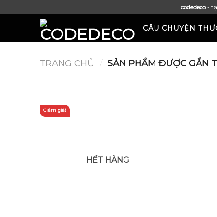
Skip
codedeco
- t
to
CÂU CHUYỆN THƯ
content
TRANG CHỦ
/
SẢN PHẨM ĐƯỢC GẮN TH
Giảm giá!
HẾT HÀNG