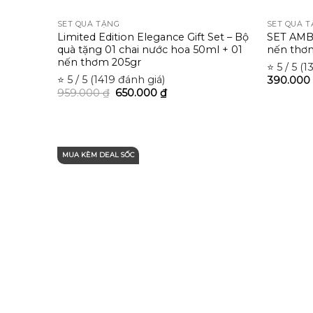
SET QUÀ TẶNG
SET QUÀ 
Limited Edition Elegance Gift Set – Bộ
SET AMBE
quà tặng 01 chai nước hoa 50ml + 01
nến thơ
nến thơm 205gr
⭐ 5 / 5 (
⭐ 5 / 5 (1419 đánh giá)
390.000
959.000
₫
650.000
₫
MUA KÈM DEAL SỐC