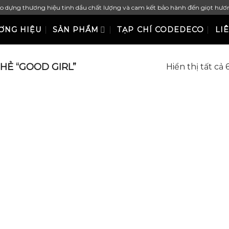
ạo dựng thương hiệu tinh dầu chất lượng và cam kết bảo hành đến giọt hươ
ƠNG HIỆU
SẢN PHẨM
TẠP CHÍ CODEDECO
LI
Ẻ “GOOD GIRL”
Hiển thị tất cả 