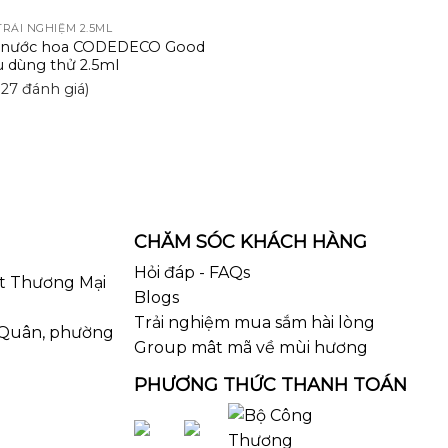
RẢI NGHIỆM 2.5ML
u nước hoa CODEDECO Good
ẫu dùng thử 2.5ml
1327 đánh giá)
CHĂM SÓC KHÁCH HÀNG
Hỏi đáp - FAQs
t Thương Mại
Blogs
Trải nghiệm mua sắm hài lòng
 Quân, phường
Group mât mã về mùi hương
PHƯƠNG THỨC THANH TOÁN