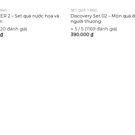
TẶNG
SET QUÀ TẶNG
R 2 – Set quà nước hoa và
Discovery Set 02 – Món quà 
m
người thương
1320 đánh giá)
⭐ 5 / 5 (1169 đánh giá)
₫
390.000
₫