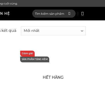
ng cuối cùng.
Tìm
ÊN HỆ
kiếm:
6 kết quả
Giảm giá!
SẢN PHẨM TẶNG KÈM
HẾT HÀNG