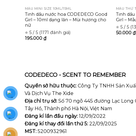
MẪU MINI SIZE 10ML/15ML
MẪU THỬ T
Tinh dầu nước hoa CODEDECO Good
Tinh dầ
Girl – 10ml dạng lăn – Mùi hương cho
Girl – M
nữ
⭐ 5 / 5 (
⭐ 5 / 5 (1171 đánh giá)
50.000
₫
195.000
₫
CODEDECO - SCENT TO REMEMBER
Quyền sở hữu thuộc:
Công Ty TNHH Sản Xuấ
Và Dịch Vụ The Xide
Địa chỉ trụ sở:
Số 70 ngõ 445 đường Lạc Long
Tây Hồ, Thành phố Hà Nội, Việt Nam
Đăng kí lần đầu ngày:
12/09/2022
Đăng kí thay đổi lần thứ 5:
22/09/2025
MST:
5200932961