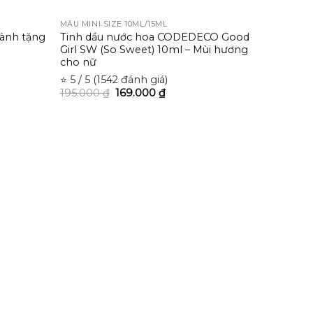
MẪU MINI SIZE 10ML/15ML
dành tặng
Tinh dầu nước hoa CODEDECO Good
Girl SW (So Sweet) 10ml – Mùi hương
cho nữ
⭐ 5 / 5 (1542 đánh giá)
195.000
₫
169.000
₫